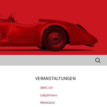
Suche
nach:
VERANSTALTUNGEN
SMVC CH
LadyDrivers
Mittelland