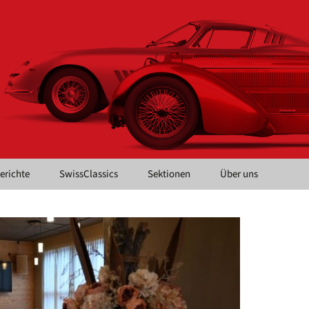
Berichte
SwissClassics
Sektionen
Über uns
SMVC CH
Kontaktformular:
SMVC CH
LadyDrivers
Jahresbeiträge
Mittelland
Mitgliedschaft
Nordwest
Anmeldung