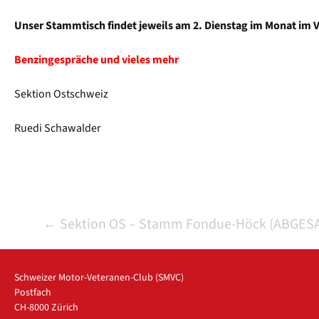
Unser Stammtisch findet jeweils am 2. Dienstag im Monat im Vi
Benzingespräche und vieles mehr
Sektion Ostschweiz
Ruedi Schawalder
Beitrags-
←
Sektion OS – Stamm Fondue-Höck (ABGES
Navigation
Schweizer Motor-Veteranen-Club (SMVC)
Postfach
CH-8000 Zürich