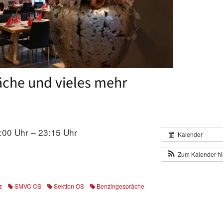
Mitgliedschaft
Ostschweiz
Downloads
Pilatus
Impressum
Ticino
äche und vieles mehr
Zentralschweiz
Zürich
9:00 Uhr – 23:15 Uhr
Kalender
Zum Kalender h
z
SMVC OS
Sektion OS
Benzingespräche