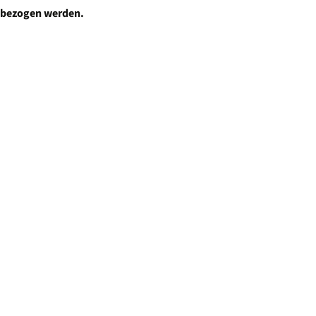
Mitgliedschaft
n bezogen werden.
Ostschweiz
Downloads
Pilatus
Impressum
Ticino
Zentralschweiz
Zürich