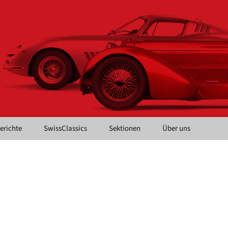
Berichte
SwissClassics
Sektionen
Über uns
SMVC CH
Kontaktformular:
SMVC CH
LadyDrivers
Jahresbeiträge
Mittelland
Mitgliedschaft
Nordwest
Anmeldung