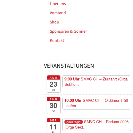
Über uns
Vorstand
Shop
Sponsoren & Gönner
Kontakt
VERANSTALTUNGEN
AUG
9:00 Uhr
SMVC CH – Zürifahrt (Orga
23
Sektio...
So
AUG
10:00 Uhr
SMVC CH – Oldtimer Träff
30
Laufen ...
So
SEP
SMVC CH – Raduno 2026
ganztägig
11
(Orga Sekt...
Fr