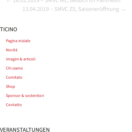
Beitrags-
←
16.02.2019 – SMVC ML, Besuch im Pantheon
13.04.2019 – SMVC ZS, Saisoneröffnung
→
Navigation
TICINO
Pagina iniziale
Novità
Imagini & articoli
Chi siamo
Comitato
Shop
Sponsor & sostenitori
Contatto
VERANSTALTUNGEN