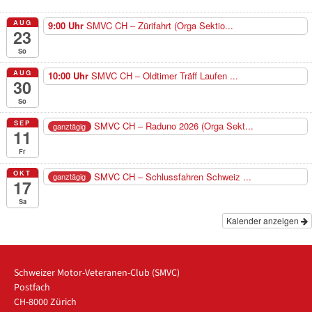
AUG
9:00 Uhr
SMVC CH – Zürifahrt (Orga Sektio...
23
So
AUG
10:00 Uhr
SMVC CH – Oldtimer Träff Laufen ...
30
So
SEP
SMVC CH – Raduno 2026 (Orga Sekt...
ganztägig
11
Fr
OKT
SMVC CH – Schlussfahren Schweiz ...
ganztägig
17
Sa
Kalender anzeigen
Schweizer Motor-Veteranen-Club (SMVC)
Postfach
CH-8000 Zürich