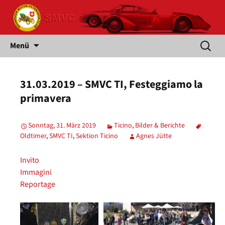
Springe
Suche
Menü
zum
nach:
Inhalt
31.03.2019 – SMVC TI, Festeggiamo la
primavera
Sonntag, 31. März 2019
Ticino
,
Bilder & Berichte
Oldtimer
,
SMVC TI
,
Sektion Ticino
Agnes Jütte
Invito
Immagini
Reportage